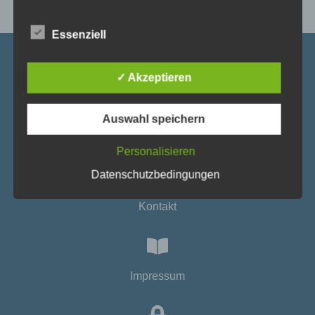
1.1. Diese Datenschutzerklärung klärt Sie über die
Art, den Umfang und Zweck der Verarbeitung von
Essenziell
personenbezogenen Daten innerhalb unseres
Onlineangebotes und der mit ihm verbundenen
Piaristenvolksschule Maria Treu
Webseiten, Funktionen und Inhalte (nachfolgend
✓ Akzeptieren
gemeinsam bezeichnet als „Onlineangebot“ oder
Piaristengasse 43, 1080 Wien
„Website“) auf. Die Datenschutzerklärung gilt
Tel.:
+43 676 83092660
unabhängig von den verwendeten Domains,
Auswahl speichern
Mail:
Systemen, Plattformen und Geräten (z.B. Desktop
a.amarowicz@piaristen.at
oder Mobile) auf denen das Onlineangebot
Personalisieren
ausgeführt wird.
Datenschutzbedingungen
1.2. Die verwendeten Begrifflichkeiten, wie z.B.
„personenbezogene Daten“ oder deren
Kontakt
„Verarbeitung“ verweisen wir auf die Definitionen
im Art. 4 der Datenschutzgrundverordnung
(DSGVO).
1.3. Zu den im Rahmen dieses Onlineangebotes
verarbeiteten personenbezogenen Daten der
Impressum
Nutzer gehören Bestandsdaten (z.B., Namen und
Adressen von Kunden), Vertragsdaten (z.B., in