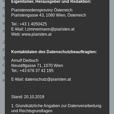
Beste für seine individuelle Entwicklung beitragen
Eigentümer, Herausgeber und Redaktion:
möchten. Wir nehmen das Kind als Menschen mit all
Piaristenordensprovinz Österreich
Piaristengasse 43, 1080 Wien, Österreich
seinen Schwächen und Stärken an, fangen es auf,
wenn es nicht mehr weiter weiß und helfen ihm, über
Tel.: +43 1 4050425
E-Mail: l.zimmermann@piaristen.at
sich hinaus zu wachsen.
Web: www.piaristen.at
Jedes Kind soll von uns Pädagoginnen und
Pädagogen in seiner Einzigartigkeit als wertvoll
Kontaktdaten des Datenschutzbeauftragten:
gesehen werden. Wir sehen Kinder als Geschenk
Arnulf Derbuch
Gottes und möchten mit Josef Calasanz als Vorbild
Neustiftgasse 71, 1070 Wien
Tel.: +43 676 37 42 195
der Berufung nachgehen, uns in den Dienst der
E-Mail: datenschutz@piaristen.at
Kinder zu stellen.
Stand: 20.10.2019
1. Grundsätzliche Angaben zur Datenverarbeitung
und Rechtsgrundlagen
Vorheriger Beitrag
Nächster Beitrag