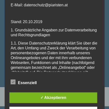
E-Mail: datenschutz@piaristen.at
Stand: 20.10.2019
1. Grundsätzliche Angaben zur Datenverarbeitung
und Rechtsgrundlagen
1.1. Diese Datenschutzerklärung klärt Sie über die
„Mit großer Geduld
Art, den Umfang und Zweck der Verarbeitung von
personenbezogenen Daten innerhalb unseres
und Liebe“
Onlineangebotes und der mit ihm verbundenen
Webseiten, Funktionen und Inhalte (nachfolgend
gemeinsam bezeichnet als „Onlineangebot“ oder
„Website“) auf. Die Datenschutzerklärung gilt
Hl. Josef Calasanz
unabhängig von den verwendeten Domains,
Ordensgründer der Piaristen
Systemen, Plattformen und Geräten (z.B. Desktop
Essenziell
oder Mobile) auf denen das Onlineangebot
ausgeführt wird.
>
Über uns
Startseite
✓ Akzeptieren
1.2. Die verwendeten Begrifflichkeiten, wie z.B.
„personenbezogene Daten“ oder deren