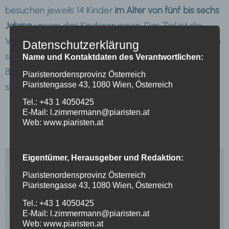
besuchen jeweils 14 Kinder
im Alter von fünf bis sechs
Jahren
unsere drei Kindergruppen. Das Ziel ist die
Voraussetzungen für das Kind zu schaffen, sich in den
Datenschutzerklärung
sozialen, motorischen, emotionalen und kognitiven
Name und Kontaktdaten des Verantwortlichen:
Bereichen soweit zu entwickeln, dass es den
Piaristenordensprovinz Österreich
Piaristengasse 43, 1080 Wien, Österreich
schulischen Anforderungen gerecht wird.
Tel.: +43 1 4050425
E-Mail: l.zimmermann@piaristen.at
Web: www.piaristen.at
Eigentümer, Herausgeber und Redaktion:
Piaristenordensprovinz Österreich
Piaristengasse 43, 1080 Wien, Österreich
Tel.: +43 1 4050425
E-Mail: l.zimmermann@piaristen.at
Web: www.piaristen.at