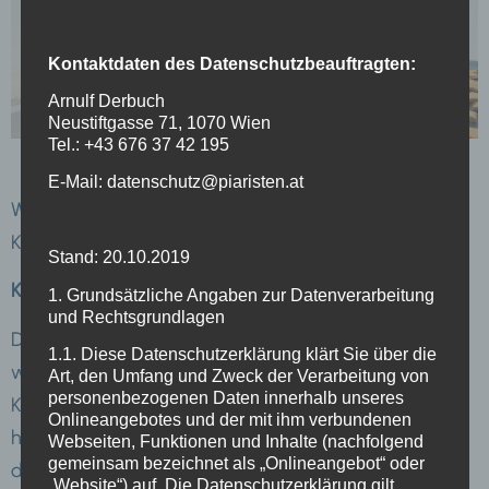
Kontaktdaten des Datenschutzbeauftragten:
Arnulf Derbuch
Neustiftgasse 71, 1070 Wien
Tel.: +43 676 37 42 195
E-Mail: datenschutz@piaristen.at
Wir sind ein Mitglied der Vereinigung Katholischer
Kindertagesheime (KKTH).
Stand: 20.10.2019
KKTH-Servicestelle: Freyung 6/1/2/3, 1010 Wien
1. Grundsätzliche Angaben zur Datenverarbeitung
und Rechtsgrundlagen
Diese private Bildungs- und Betreuungseinrichtung
1.1. Diese Datenschutzerklärung klärt Sie über die
wird durch die Magistratsabteilung 10 – Wiener
Art, den Umfang und Zweck der Verarbeitung von
personenbezogenen Daten innerhalb unseres
Kindergärten – aus öffentlichen Mitteln gefördert und
Onlineangebotes und der mit ihm verbundenen
hat sich verpflichtet die Prinzipien und Grundsätze
Webseiten, Funktionen und Inhalte (nachfolgend
gemeinsam bezeichnet als „Onlineangebot“ oder
des Wiener Bildungsplans einzuhalten.
„Website“) auf. Die Datenschutzerklärung gilt