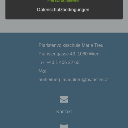
Produkten) und Inhaltsdaten (z.B., Eingaben im
Personalisieren
Kontaktformular).
Datenschutzbedingungen
mehr
1.4. Der Begriff „Nutzer“ umfasst alle Kategorien
von der Datenverarbeitung betroffener Personen.
Zu ihnen gehören unsere Geschäftspartner,
Kunden, Interessenten und sonstige Besucher
unseres Onlineangebotes. Die verwendeten
Begrifflichkeiten, wie z.B. „Nutzer“ sind
Piaristenvolksschule Maria Treu
geschlechtsneutral zu verstehen.
Piaristengasse 43, 1080 Wien
1.5. Wir verarbeiten personenbezogene Daten der
Tel:
+43 1 406 22 60
Nutzer nur unter Einhaltung der einschlägigen
Mail:
Datenschutzbestimmungen. Das bedeutet, die
Daten der Nutzer werden nur bei Vorliegen einer
hortleitung_mariatreu@piaristen.at
gesetzlichen Erlaubnis verarbeitet. D.h.,
insbesondere wenn die Datenverarbeitung zur
Erbringung unserer vertraglichen Leistungen (z.B.
Bearbeitung von Aufträgen) sowie Online-Services
erforderlich, bzw. gesetzlich vorgeschrieben ist,
eine Einwilligung der Nutzer vorliegt, als auch
Kontakt
aufgrund unserer berechtigten Interessen (d.h.
Interesse an der Analyse, Optimierung und