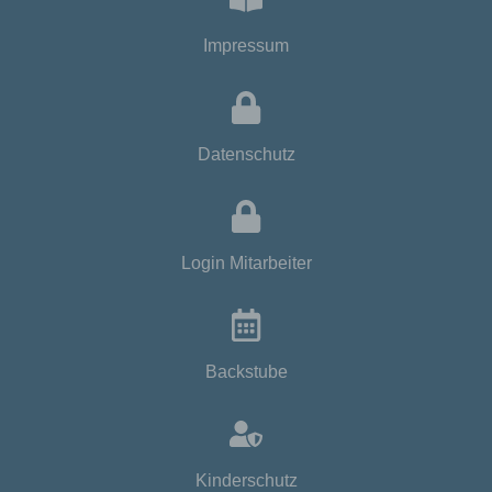
wirtschaftlichem Betrieb und Sicherheit unseres
Onlineangebotes im Sinne des Art. 6 Abs. 1 lit. f.
Impressum
DSGVO, insbesondere bei der
Reichweitenmessung, Erstellung von Profilen zu
Werbe- und Marketingzwecken sowie Erhebung
von Zugriffsdaten und Einsatz der Dienste von
Drittanbietern.
Datenschutz
1.6. Wir weisen darauf hin, dass die
Rechtsgrundlage der Einwilligungen Art. 6 Abs. 1
lit. a. und Art. 7 DSGVO, die Rechtsgrundlage für
die Verarbeitung zur Erfüllung unserer Leistungen
und Durchführung vertraglicher Maßnahmen Art. 6
Login Mitarbeiter
Abs. 1 lit. b. DSGVO, die Rechtsgrundlage für die
Verarbeitung zur Erfüllung unserer rechtlichen
Verpflichtungen Art. 6 Abs. 1 lit. c. DSGVO, und die
Rechtsgrundlage für die Verarbeitung zur Wahrung
unserer berechtigten Interessen Art. 6 Abs. 1 lit. f.
Backstube
DSGVO ist.
2. Sicherheitsmaßnahmen
Kinderschutz