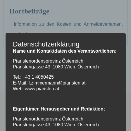
Hortbeiträge
Information zu den Kosten und Anmeldevarianten.
weiter lesen ...
Datenschutzerklärung
Name und Kontaktdaten des Verantwortlichen:
Piaristenordensprovinz Österreich
Piaristengasse 43, 1080 Wien, Österreich
Tel.: +43 1 4050425
E-Mail: l.zimmermann@piaristen.at
Startseite
>
Hort
>
Organisation
Web: www.piaristen.at
Eigentümer, Herausgeber und Redaktion:
Piaristenordensprovinz Österreich
Piaristengasse 43, 1080 Wien, Österreich