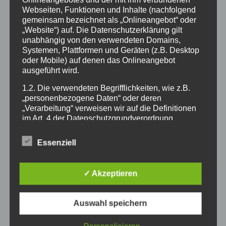
Onlineangebotes und der mit ihm verbundenen
Webseiten, Funktionen und Inhalte (nachfolgend
gemeinsam bezeichnet als „Onlineangebot“ oder
„Website“) auf. Die Datenschutzerklärung gilt
unabhängig von den verwendeten Domains,
Systemen, Plattformen und Geräten (z.B. Desktop
oder Mobile) auf denen das Onlineangebot
ausgeführt wird.
Hortteam
1.2. Die verwendeten Begrifflichkeiten, wie z.B.
„personenbezogene Daten“ oder deren
„Verarbeitung“ verweisen wir auf die Definitionen
mehr
im Art. 4 der Datenschutzgrundverordnung
(DSGVO).
Essenziell
1.3. Zu den im Rahmen dieses Onlineangebotes
verarbeiteten personenbezogenen Daten der
Nutzer gehören Bestandsdaten (z.B., Namen und
✓ Akzeptieren
Adressen von Kunden), Vertragsdaten (z.B., in
Anspruch genommene Leistungen, Namen von
Sachbearbeitern, Zahlungsinformationen),
Auswahl speichern
Nutzungsdaten (z.B., die besuchten Webseiten
unseres Onlineangebotes, Interesse an unseren
Speiseplan