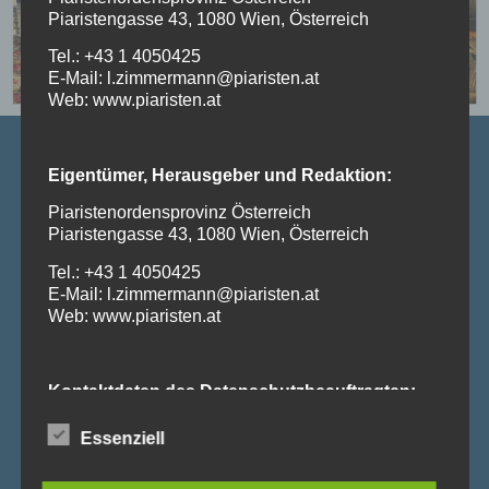
Piaristengasse 43, 1080 Wien, Österreich
Tel.: +43 1 4050425
E-Mail: l.zimmermann@piaristen.at
Web: www.piaristen.at
Piaristenvolksschule Maria Treu
Eigentümer, Herausgeber und Redaktion:
Piaristengasse 43, 1080 Wien
Piaristenordensprovinz Österreich
Tel:
+43 1 406 22 60- 31 / 32
Piaristengasse 43, 1080 Wien, Österreich
Mail:
b.klausberger@piaristen.at
Tel.: +43 1 4050425
E-Mail: l.zimmermann@piaristen.at
Web: www.piaristen.at
Kontakt
Kontaktdaten des Datenschutzbeauftragten:
Arnulf Derbuch
Essenziell
Neustiftgasse 71, 1070 Wien
Tel.: +43 676 37 42 195