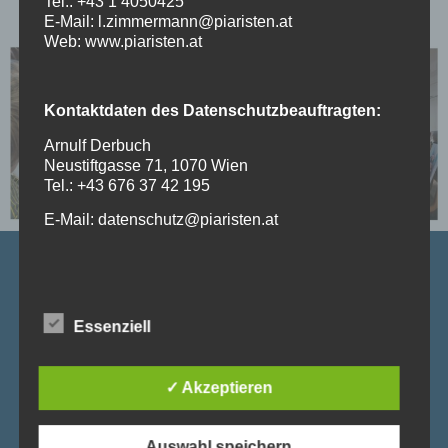
den Kindern großen Spaß.
Tel.: +43 1 4050425
E-Mail: l.zimmermann@piaristen.at
Web: www.piaristen.at
Kontaktdaten des Datenschutzbeauftragten:
Arnulf Derbuch
Neustiftgasse 71, 1070 Wien
Tel.: +43 676 37 42 195
E-Mail: datenschutz@piaristen.at
Piaristenvolksschule Maria Treu
Stand: 20.10.2019
Piaristengasse 43, 1080 Wien
1. Grundsätzliche Angaben zur Datenverarbeitung
Essenziell
Tel:
+43 1 406 22 60- 31 / 32
und Rechtsgrundlagen
Mail:
b.klausberger@piaristen.at
1.1. Diese Datenschutzerklärung klärt Sie über die
✓ Akzeptieren
Art, den Umfang und Zweck der Verarbeitung von
personenbezogenen Daten innerhalb unseres
Onlineangebotes und der mit ihm verbundenen
Auswahl speichern