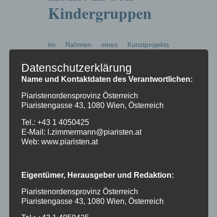
Kindergruppen
Im Rahmen eines Kunstprojekts
setzten sich die Kinder der
Kindergruppen spielerisch mit dem
Datenschutzerklärung
Bereich Grafik auseinander. Mit Hilfe
Name und Kontaktdaten des Verantwortlichen:
von Farbsprühflaschen, also Luft mit
Farbe, entstanden erste Bilder, die als
Piaristenordensprovinz Österreich
Piaristengasse 43, 1080 Wien, Österreich
Grundlage für weitere kreative Arbeiten
dienten. Anschließend
Tel.: +43 1 4050425
experimentierten die Kinder mit
E-Mail: l.zimmermann@piaristen.at
unterschiedlichen Materialien und
Web: www.piaristen.at
gestalteten eigene Objekte. Zum
Abschluss gab es eine kleine
Vernissage im Calasanzsaal, bei der
Eigentümer, Herausgeber und Redaktion:
die Kinder den Eltern stolz ihre Werke
präsentierten. Das Projekt förderte
Piaristenordensprovinz Österreich
Kreativität, Fantasie und Freude am
Piaristengasse 43, 1080 Wien, Österreich
künstlerischen Gestalten und machte