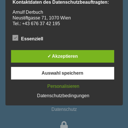
Kontaktdaten des Datenschutzbeauftragten:
Piaristengasse 43, 1080 Wien
Tel:
+43 1 406 22 60- 31 / 32
Arnulf Derbuch
Neustiftgasse 71, 1070 Wien
Mail:
b.klausberger@piaristen.at
Tel.: +43 676 37 42 195
E-Mail: datenschutz@piaristen.at
Essenziell
Kontakt
Stand: 20.10.2019
✓ Akzeptieren
1. Grundsätzliche Angaben zur Datenverarbeitung
und Rechtsgrundlagen
Auswahl speichern
1.1. Diese Datenschutzerklärung klärt Sie über die
Impressum
Art, den Umfang und Zweck der Verarbeitung von
Personalisieren
personenbezogenen Daten innerhalb unseres
Onlineangebotes und der mit ihm verbundenen
Datenschutzbedingungen
Webseiten, Funktionen und Inhalte (nachfolgend
gemeinsam bezeichnet als „Onlineangebot“ oder
Datenschutz
„Website“) auf. Die Datenschutzerklärung gilt
unabhängig von den verwendeten Domains,
Systemen, Plattformen und Geräten (z.B. Desktop