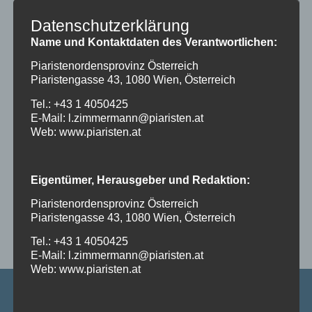
Wissenschaft”).
Datenschutzerklärung
In der Volksschule Maria Treu gab es
Name und Kontaktdaten des Verantwortlichen:
daher im März eine Forscherwoche.
Piaristenordensprovinz Österreich
Die beiden Werkräume wurden in
Piaristengasse 43, 1080 Wien, Österreich
Forscherlabore umgewandelt, in denen
die Kinder verschiedene Versuche –
Tel.: +43 1 4050425
wie Chromatografie, Vulkan bauen
E-Mail: l.zimmermann@piaristen.at
oder die Erzeugung von Elektrizität
Web: www.piaristen.at
durch Reibung – durchführen konnten.
Die Ergebnisse wurden notiert und in
den Klassen nachbesprochen.
Eigentümer, Herausgeber und Redaktion:
Staunen, entdecken, erkennen,
erforschen, erklären – all das konnten
Piaristenordensprovinz Österreich
die Kinder in dieser Woche mit großer
Piaristengasse 43, 1080 Wien, Österreich
Freude und kindlichem Wissensdurst
Tel.: +43 1 4050425
erleben.
E-Mail: l.zimmermann@piaristen.at
Web: www.piaristen.at
Piaristenvolksschule Maria Treu