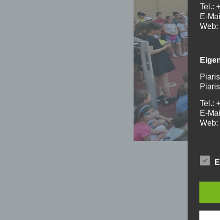
Tel.:
E-Mai
Web: 
Eige
Piari
Piari
Tel.:
E-Mai
Web: 
Kont
E
Arnul
Neust
Tel.:
E-Mai