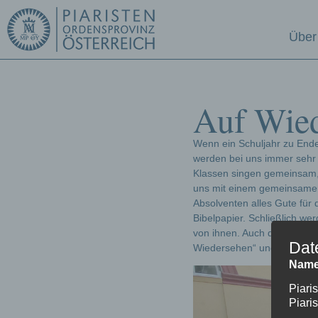
Über
Auf Wied
Wenn ein Schuljahr zu Ende
werden bei uns immer sehr t
Klassen singen gemeinsam,
uns mit einem gemeinsamen
Absolventen alles Gute für
Bibelpapier. Schließlich we
von ihnen. Auch der Elternv
Dat
Wiedersehen“ und freuen un
Name
Piari
Piari