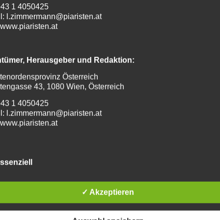
 +43 1 4050425
l: l.zimmermann@piaristen.at
www.piaristen.at
ntümer, Herausgeber und Redaktion:
stenordensprovinz Österreich
stengasse 43, 1080 Wien, Österreich
 +43 1 4050425
l: l.zimmermann@piaristen.at
www.piaristen.at
aktdaten des Datenschutzbeauftragten:
ssenziell
f Derbuch
iftgasse 71, 1070 Wien
✓ Akzeptieren
 +43 676 37 42 195
l: datenschutz@piaristen.at