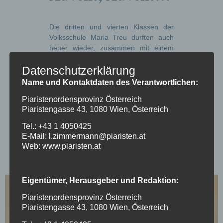
Die dritten und vierten Klassen der
Volksschule Maria Treu durften auch
heuer wieder, zusammen mit einem
Verwandten, ihren eigenen
Datenschutzerklärung
Adventkranz binden. Mit viel Freude
und Fleiß waren die verschiedenen
Name und Kontaktdaten des Verantwortlichen:
Generationen miteinander am Werk.
Piaristenordensprovinz Österreich
Alle Kränze wurden anschließend auch
Piaristengasse 43, 1080 Wien, Österreich
geweiht. Für das Feiern in der Familie
schenkten die Piaristen jedem Kind ein
Tel.: +43 1 4050425
Adventheft mit Liedern und
E-Mail: l.zimmermann@piaristen.at
Geschichten, heuer zum Thema
Web: www.piaristen.at
“Advent mit allen Sinnen”.
Eigentümer, Herausgeber und Redaktion:
Piaristenordensprovinz Österreich
Piaristengasse 43, 1080 Wien, Österreich