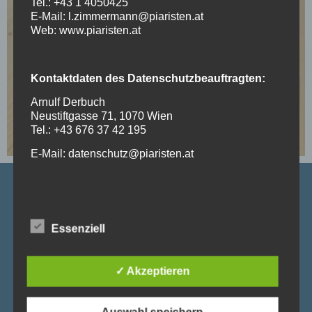
Tel.: +43 1 4050425
E-Mail: l.zimmermann@piaristen.at
Web: www.piaristen.at
Kontaktdaten des Datenschutzbeauftragten:
Arnulf Derbuch
Neustiftgasse 71, 1070 Wien
Tel.: +43 676 37 42 195
E-Mail: datenschutz@piaristen.at
Piaristenvolksschule Maria Treu
Stand: 20.10.2019
Piaristengasse 43, 1080 Wien
1. Grundsätzliche Angaben zur Datenverarbeitung
Essenziell
Tel:
+43 1 406 22 60- 31 / 32
und Rechtsgrundlagen
Mail:
b.klausberger@piaristen.at
1.1. Diese Datenschutzerklärung klärt Sie über die
✓ Akzeptieren
Art, den Umfang und Zweck der Verarbeitung von
personenbezogenen Daten innerhalb unseres
Onlineangebotes und der mit ihm verbundenen